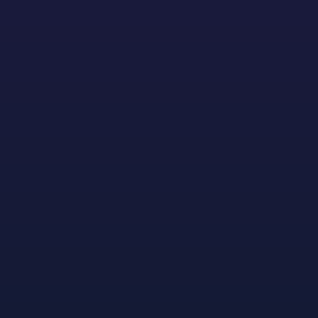
3D打印
快速制造复杂零件，推动制造业革新