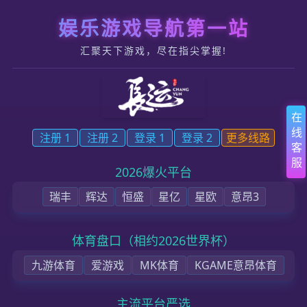
跳转到内容
长运_长运平台_ | 注册申请长运ID账号
首页
公司大事记
企业简报
资料下载
联络我们